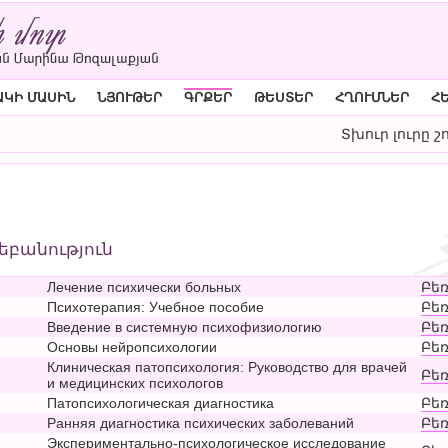
ԱԿԻ ՄԱՍԻՆ
ՆՅՈՒԹԵՐ
ԳՐՔԵՐ
ԹԵՍՏԵՐ
ՀՂՈՒՄՆԵՐ
Հ
Տխուր լուրը շ
եբանություն
Лечение психически больных
Բեռ
Психотерапия: Учебное пособие
Բեռ
Введение в системную психофизиологию
Բեռ
Основы нейропсихологии
Բեռ
Клиническая патопсихология: Руководство для врачей
Բեռ
и медицинских психологов
Патопсихологическая диагностика
Բեռ
Ранняя диагностика психических заболеваний
Բեռ
Экспериментально-психологическое исследование