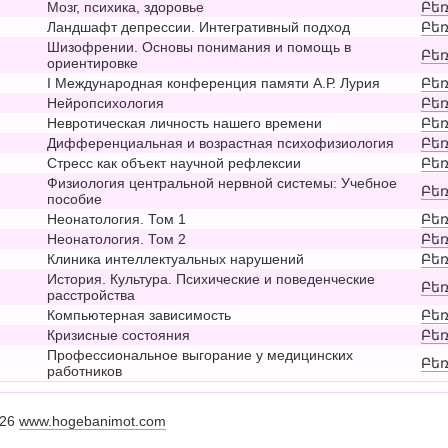
Мозг, психика, здоровье
Բեռ
Ландшафт депрессии. Интегративный подход
Բեռ
Шизофрении. Основы понимания и помощь в
Բեռ
ориентировке
I Международная конференция памяти А.Р. Лурия
Բեռ
Нейропсихология
Բեռ
Невротическая личность нашего времени
Բեռ
Дифференциальная и возрастная психофизиология
Բեռ
Стресс как объект научной рефлексии
Բեռ
Физиология центральной нервной системы: Учебное
Բեռ
пособие
Неонатология. Том 1
Բեռ
Неонатология. Том 2
Բեռ
Клиника интеллектуальных нарушений
Բեռ
История. Культура. Психические и поведенческие
Բեռ
расстройства
Компьютерная зависимость
Բեռ
Кризисные состояния
Բեռ
Профессиональное выгорание у медицинских
Բեռ
работников
026
www.hogebanimot.com