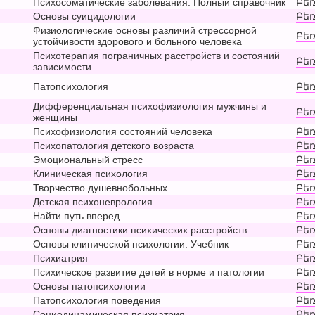
Психосоматические заболевания. Полный справочник
Բեռ
Основы суицидологии
Բեռ
Физиологические основы различий стрессорной
Բեռ
устойчивости здорового и больного человека
Психотерапия пограничных расстройств и состояний
Բեռ
зависимости
Патопсихология
Բեռ
Дифференциальная психофизиология мужчины и
Բեռ
женщины
Психофизиология состояний человека
Բեռ
Психопатология детского возраста
Բեռ
Эмоциональный стресс
Բեռ
Клиническая психология
Բեռ
Творчество душевнобольных
Բեռ
Детская психоневрология
Բեռ
Найти путь вперед
Բեռ
Основы диагностики психических расстройств
Բեռ
Основы клинической психологии: Учебник
Բեռ
Психиатрия
Բեռ
Психическое развитие детей в норме и патологии
Բեռ
Основы патопсихологии
Բեռ
Патопсихология поведения
Բեռ
Социодинамическая психиатрия
Բեռ