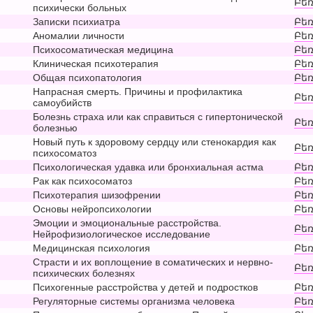
Բեռ
психически больных
Записки психиатра
Բեռ
Аномалии личности
Բեռ
Психосоматическая медицина
Բեռ
Клиническая психотерапия
Բեռ
Общая психопатология
Բեռ
Напрасная смерть. Причины и профилактика
Բեռ
самоубийств
Болезнь страха или как справиться с гипертонической
Բեռ
болезнью
Новый путь к здоровому сердцу или стенокардия как
Բեռ
психосоматоз
Психологическая удавка или бронхиальная астма
Բեռ
Рак как психосоматоз
Բեռ
Психотерапия шизофрении
Բեռ
Основы нейропсихологии
Բեռ
Эмоции и эмоциональные расстройства.
Բեռ
Нейрофизиологическое исследование
Медицинская психология
Բեռ
Страсти и их воплощение в соматических и нервно-
Բեռ
психических болезнях
Психогенные расстройства у детей и подростков
Բեռ
Регуляторные системы организма человека
Բեռ