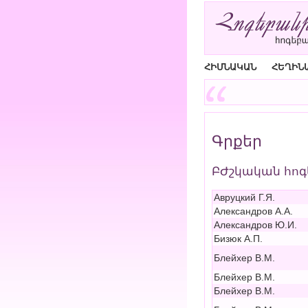
ՀԻՄՆԱԿԱՆ
ՀԵՂԻՆ
Գրքեր
ԲԺշկական հոգ
Авруцкий Г.Я.
Александров А.А.
Александров Ю.И.
Бизюк А.П.
Блейхер В.М.
Блейхер В.М.
Блейхер В.М.