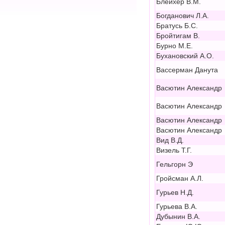
Блейхер В.М.
Богданович Л.А.
Братусь Б.С.
Бройтигам В.
Бурно М.Е.
Бухановский А.О.
Вассерман Данута
Васютин Александр
Васютин Александр
Васютин Александр
Васютин Александр
Вид В.Д.
Визель Т.Г.
Гельгорн Э
Гройсман А.Л.
Гурьев Н.Д.
Гурьева В.А.
Дубынин В.А.