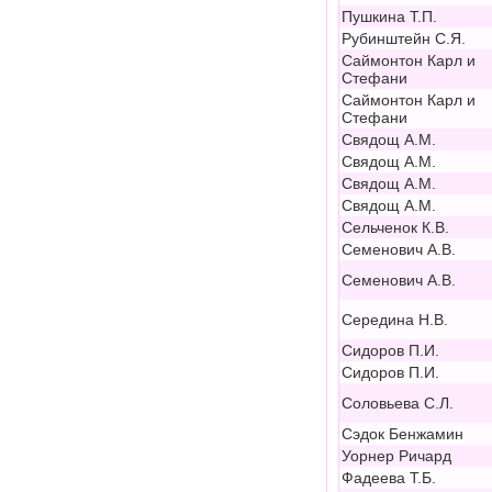
Пушкина Т.П.
Рубинштейн С.Я.
Саймонтон Карл и
Стефани
Саймонтон Карл и
Стефани
Свядощ А.М.
Свядощ А.М.
Свядощ А.М.
Свядощ А.М.
Сельченок К.В.
Семенович А.В.
Семенович А.В.
Середина Н.В.
Сидоров П.И.
Сидоров П.И.
Соловьева С.Л.
Сэдок Бенжамин
Уорнер Ричард
Фадеева Т.Б.