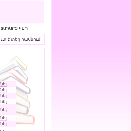
ԵՏԱԴԱՐՁ ԿԱՊ
ուտ է տեղ հասնում:
նել
նել
նել
նել
նել
նել
նել