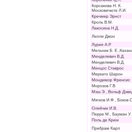
Корсакова Н. К.
Московичюте Л.И.
Кречмер Эрнст
Кроль В.М.
Лакосина Н.Д.
Лилли Джон
Лурия А.Р.
Мельник Б. Е.,Кахан
Менделевич В.Д.
Менделевич В.Д.
Менцос Ставрос
Меркато Шарон
Мондимор Френсис
Морозов Г.В.
Мэш Э., Вольф Дэви
Мягков И.Ф., Боков С
Олейчик И.В.
Перре М., Бауман У.
Поль де Крюи
Прибрам Карл