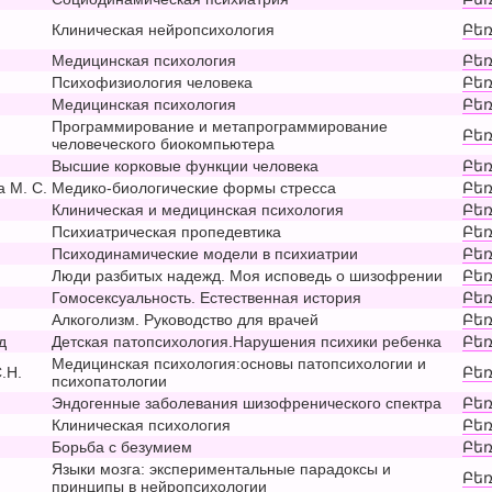
Клиническая нейропсихология
Բեռ
Медицинская психология
Բեռ
Психофизиология человека
Բեռ
Медицинская психология
Բեռ
Программирование и метапрограммирование
Բեռ
человеческого биокомпьютера
Высшие корковые функции человека
Բեռ
а М. С.
Медико-биологические формы стресса
Բեռ
Клиническая и медицинская психология
Բեռ
Психиатрическая пропедевтика
Բեռ
Психодинамические модели в психиатрии
Բեռ
Люди разбитых надежд. Моя исповедь о шизофрении
Բեռ
Гомосексуальность. Естественная история
Բեռ
Алкоголизм. Руководство для врачей
Բեռ
д
Детская патопсихология.Нарушения психики ребенка
Բեռ
Медицинская психология:основы патопсихологии и
.Н.
Բեռ
психопатологии
Эндогенные заболевания шизофренического спектра
Բեռ
Клиническая психология
Բեռ
Борьба с безумием
Բեռ
Языки мозга: экспериментальные парадоксы и
Բեռ
принципы в нейропсихологии